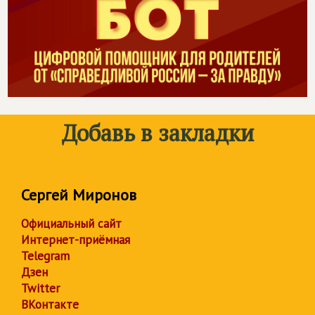
Добавь в закладки
Сергей Миронов
Официальный сайт
Интернет-приёмная
Telegram
Дзен
Twitter
ВКонтакте