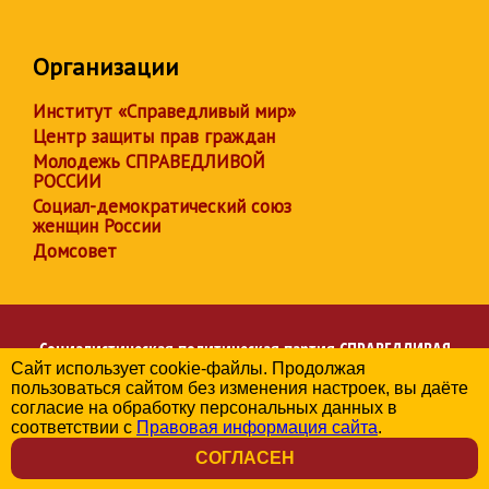
Организации
Институт «Справедливый мир»
Центр защиты прав граждан
Молодежь СПРАВЕДЛИВОЙ
РОССИИ
Социал-демократический союз
женщин России
Домсовет
Социалистическая политическая партия
СПРАВЕДЛИВАЯ
Сайт использует cookie-файлы. Продолжая
РОССИЯ
пользоваться сайтом без изменения настроек, вы даёте
Региональное отделение партии в Краснодарском крае
согласие на обработку персональных данных в
© 2006-2026
соответствии с
Правовая информация сайта
.
Политика в отношении обработки персональных данных
СОГЛАСЕН