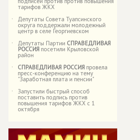
подписей против против повышения
тарифов ЖКХ
Депутаты Совета Туапсинского
˙
округа поддержали молодежный
центр в селе Георгиевском
Депутаты Партии
СПРАВЕДЛИВАЯ
˙
РОССИЯ
посетили Крыловской
район
СПРАВЕДЛИВАЯ РОССИЯ
провела
˙
пресс-конференцию на тему
"Заработная плата и пенсии"
Запустили быстрый способ
˙
поставить подпись против
повышения тарифов ЖКХ с 1
октября