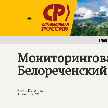
≡
Глав
Мониторингова
Белореченский
Ирина Кутепова
10 апреля 2018