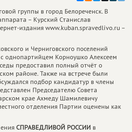
овой группы в город Белореченск. В
аппарата – Курский Станислав
рнет-издания www.kuban.spravedlivo.ru –
овского и Черниговского поселений
 с однопартийцем Корноушко Алексеем
еседы предоставил полный отчёт о
ском районе. Также на встрече были
бсуждался подбор кандидатур в члены
редставлен Председателю Совета
дарском крае Ахмеду Шамилевичу
 местного отделения Партии оценены как
ления
СПРАВЕДЛИВОЙ РОССИИ
в