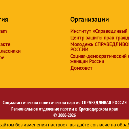
тия
Организации
ram
Институт «Справедливый
Центр защиты прав граж
акте
Молодежь СПРАВЕДЛИВО
РОССИИ
лассники
Социал-демократический 
be
женщин России
Домсовет
Социалистическая политическая партия
СПРАВЕДЛИВАЯ РОССИЯ
Региональное отделение партии в Краснодарском крае
© 2006-2026
Политика в отношении обработки персональных данных
сайтом без изменения настроек, вы даёте согласие на обр