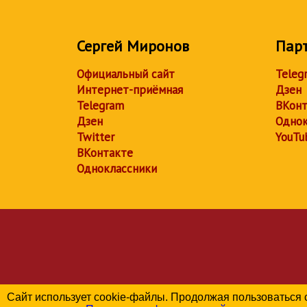
Сергей Миронов
Пар
Официальный сайт
Teleg
Интернет-приёмная
Дзен
Telegram
ВКонт
Дзен
Однок
Twitter
YouTu
ВКонтакте
Одноклассники
Сайт использует cookie-файлы. Продолжая пользоваться 