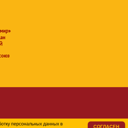
 мир»
дан
Й
союз
аботку персональных данных в
СОГЛАСЕН