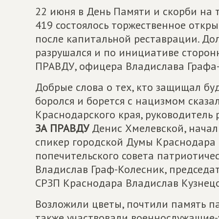
22 июня в День Памяти и скорби на
419 состоялось торжественное откр
после капитальной реставрации. До
разрушался и по инициативе сторо
ПРАВДУ, офицера Владислава Графа-
Добрые слова о тех, кто защищал бу
боролся и борется с нацизмом сказа
Краснодарского края, руководитель
ЗА ПРАВДУ
Денис Хмелевской, начал
спикер городской Думы Краснодара 
попечительского совета патриотичес
Владислав Граф-Колесник, председа
СРЗП Краснодара Владислав Кузнецо
Возложили цветы, почтили память п
также участвовали военнослужащие