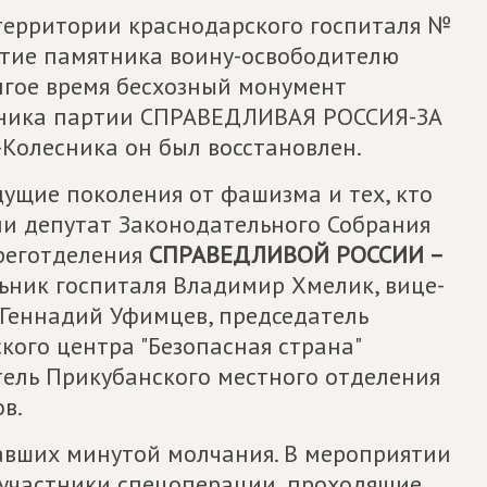
 территории краснодарского госпиталя №
ытие памятника воину-освободителю
лгое время бесхозный монумент
нника партии СПРАВЕДЛИВАЯ РОССИЯ-ЗА
Колесника он был восстановлен.
дущие поколения от фашизма и тех, кто
ли депутат Законодательного Собрания
 реготделения
СПРАВЕДЛИВОЙ РОССИИ –
ьник госпиталя Владимир Хмелик, вице-
Геннадий Уфимцев, председатель
кого центра "Безопасная страна"
тель Прикубанского местного отделения
в.
авших минутой молчания. В мероприятии
-участники спецоперации, проходящие