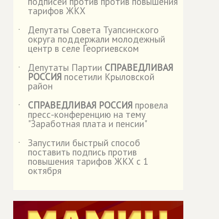
подписей против против повышения
тарифов ЖКХ
Депутаты Совета Туапсинского
˙
округа поддержали молодежный
центр в селе Георгиевском
Депутаты Партии
СПРАВЕДЛИВАЯ
˙
РОССИЯ
посетили Крыловской
район
СПРАВЕДЛИВАЯ РОССИЯ
провела
˙
пресс-конференцию на тему
"Заработная плата и пенсии"
Запустили быстрый способ
˙
поставить подпись против
повышения тарифов ЖКХ с 1
октября