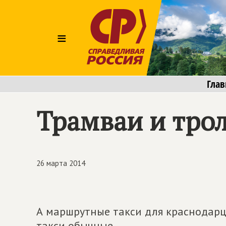
≡
Глав
Трамваи и тро
26 марта 2014
А маршрутные такси для краснодарце
такси обычные.