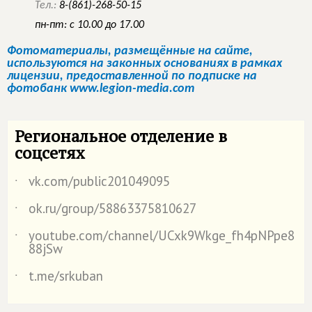
Тел.:
8-(861)-268-50-15
пн-пт: с 10.00 до 17.00
Фотоматериалы, размещённые на сайте,
используются на законных основаниях в рамках
лицензии, предоставленной по подписке на
фотобанк www.legion-media.com
Региональное отделение в
соцсетях
vk.com/public201049095
˙
ok.ru/group/58863375810627
˙
youtube.com/channel/UCxk9Wkge_fh4pNPpe8
˙
88jSw
t.me/srkuban
˙