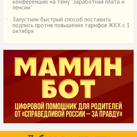
конференцию на тему "Заработная плата и
пенсии"
Запустили быстрый способ поставить
˙
подпись против повышения тарифов ЖКХ с 1
октября