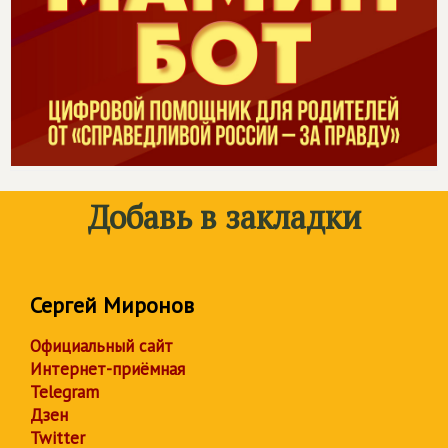
Добавь в закладки
Сергей Миронов
Официальный сайт
Интернет-приёмная
Telegram
Дзен
Twitter