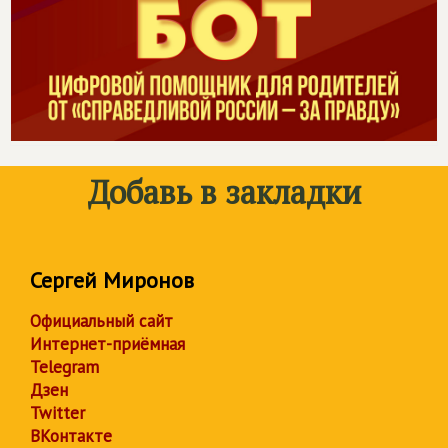
Добавь в закладки
Сергей Миронов
Официальный сайт
Интернет-приёмная
Telegram
Дзен
Twitter
ВКонтакте