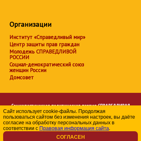
Организации
Институт «Справедливый мир»
Центр защиты прав граждан
Молодежь СПРАВЕДЛИВОЙ
РОССИИ
Социал-демократический союз
женщин России
Домсовет
Социалистическая политическая партия
СПРАВЕДЛИВАЯ
Сайт использует cookie-файлы. Продолжая
РОССИЯ
пользоваться сайтом без изменения настроек, вы даёте
Региональное отделение партии в Краснодарском крае
согласие на обработку персональных данных в
© 2006-2026
соответствии с
Правовая информация сайта
.
Политика в отношении обработки персональных данных
СОГЛАСЕН