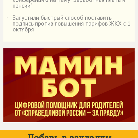
пенсии"
Запустили быстрый способ поставить
˙
подпись против повышения тарифов ЖКХ с 1
октября
Добавь в закладки