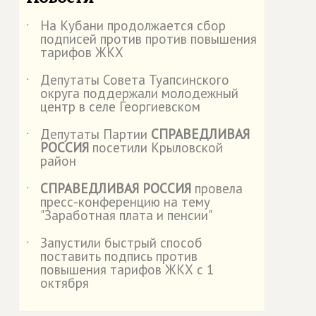
На Кубани продолжается сбор
˙
подписей против против повышения
тарифов ЖКХ
Депутаты Совета Туапсинского
˙
округа поддержали молодежный
центр в селе Георгиевском
Депутаты Партии
СПРАВЕДЛИВАЯ
˙
РОССИЯ
посетили Крыловской
район
СПРАВЕДЛИВАЯ РОССИЯ
провела
˙
пресс-конференцию на тему
"Заработная плата и пенсии"
Запустили быстрый способ
˙
поставить подпись против
повышения тарифов ЖКХ с 1
октября