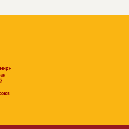
 мир»
дан
Й
союз