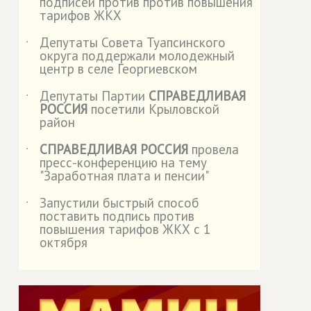
подписей против против повышения
тарифов ЖКХ
Депутаты Совета Туапсинского
˙
округа поддержали молодежный
центр в селе Георгиевском
Депутаты Партии
СПРАВЕДЛИВАЯ
˙
РОССИЯ
посетили Крыловской
район
СПРАВЕДЛИВАЯ РОССИЯ
провела
˙
пресс-конференцию на тему
"Заработная плата и пенсии"
Запустили быстрый способ
˙
поставить подпись против
повышения тарифов ЖКХ с 1
октября