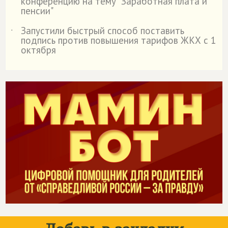
конференцию на тему "Заработная плата и
пенсии"
Запустили быстрый способ поставить
˙
подпись против повышения тарифов ЖКХ с 1
октября