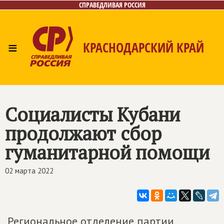
СПРАВЕДЛИВАЯ РОССИЯ
≡
КРАСНОДАРСКИЙ КРАЙ
Главная
Новости
Лица
Фото/Видео
Газета
Контакты
Cоциалисты Кубани
продолжают сбор
гуманитарной помощи
02 марта 2022
Региональное отделение партии