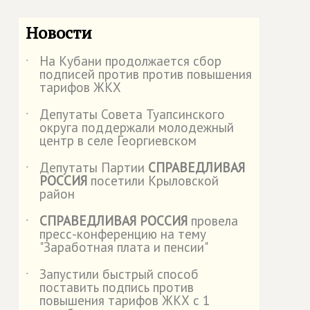
Новости
На Кубани продолжается сбор
˙
подписей против против повышения
тарифов ЖКХ
Депутаты Совета Туапсинского
˙
округа поддержали молодежный
центр в селе Георгиевском
Депутаты Партии
СПРАВЕДЛИВАЯ
˙
РОССИЯ
посетили Крыловской
район
СПРАВЕДЛИВАЯ РОССИЯ
провела
˙
пресс-конференцию на тему
"Заработная плата и пенсии"
Запустили быстрый способ
˙
поставить подпись против
повышения тарифов ЖКХ с 1