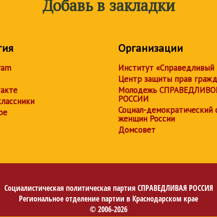
Добавь в закладки
тия
Организации
ram
Институт «Справедливый
Центр защиты прав граж
акте
Молодежь СПРАВЕДЛИВО
РОССИИ
лассники
Социал-демократический 
be
женщин России
Домсовет
Социалистическая политическая партия
СПРАВЕДЛИВАЯ РОССИЯ
Региональное отделение партии в Краснодарском крае
© 2006-2026