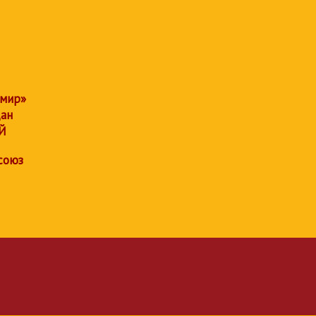
 мир»
дан
Й
союз