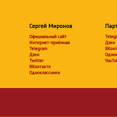
Сергей Миронов
Пар
Официальный сайт
Teleg
Интернет-приёмная
Дзен
Telegram
ВКонт
Дзен
Однок
Twitter
YouTu
ВКонтакте
Одноклассники