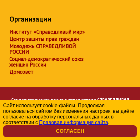
Организации
Институт «Справедливый мир»
Центр защиты прав граждан
Молодежь СПРАВЕДЛИВОЙ
РОССИИ
Социал-демократический союз
женщин России
Домсовет
Социалистическая политическая партия
СПРАВЕДЛИВАЯ
Сайт использует cookie-файлы. Продолжая
РОССИЯ
пользоваться сайтом без изменения настроек, вы даёте
Региональное отделение партии в Краснодарском крае
согласие на обработку персональных данных в
© 2006-2026
соответствии с
Правовая информация сайта
.
Политика в отношении обработки персональных данных
СОГЛАСЕН