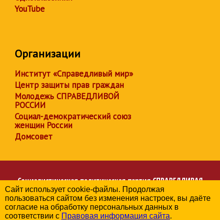
YouTube
Организации
Институт «Справедливый мир»
Центр защиты прав граждан
Молодежь СПРАВЕДЛИВОЙ
РОССИИ
Социал-демократический союз
женщин России
Домсовет
Социалистическая политическая партия
СПРАВЕДЛИВАЯ
Сайт использует cookie-файлы. Продолжая
РОССИЯ
пользоваться сайтом без изменения настроек, вы даёте
Региональное отделение партии в Краснодарском крае
согласие на обработку персональных данных в
© 2006-2026
соответствии с
Правовая информация сайта
.