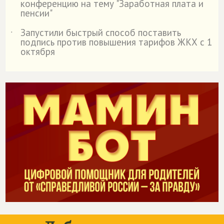
конференцию на тему "Заработная плата и
пенсии"
Запустили быстрый способ поставить
˙
подпись против повышения тарифов ЖКХ с 1
октября