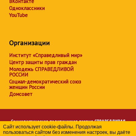
ВКонтакте
Одноклассники
YouTube
Организации
Институт «Справедливый мир»
Центр защиты прав граждан
Молодежь СПРАВЕДЛИВОЙ
РОССИИ
Социал-демократический союз
женщин России
Домсовет
Социалистическая политическая партия
СПРАВЕДЛИВАЯ
Сайт использует cookie-файлы. Продолжая
РОССИЯ
пользоваться сайтом без изменения настроек, вы даёте
Региональное отделение партии в Краснодарском крае