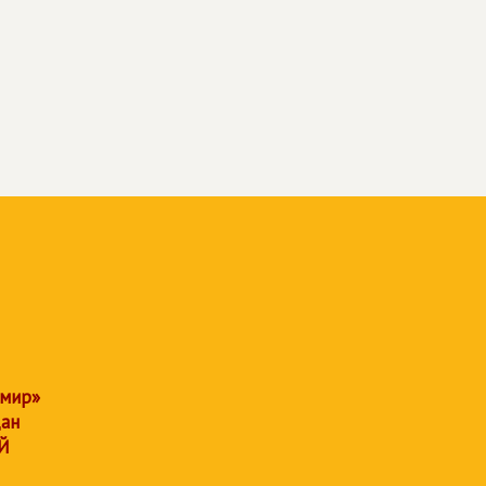
 мир»
дан
Й