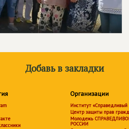
Добавь в закладки
тия
Организации
ram
Институт «Справедливый
Центр защиты прав граж
акте
Молодежь СПРАВЕДЛИВО
РОССИИ
лассники