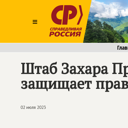
≡
Глав
Штаб Захара П
защищает прав
02 июля 2023