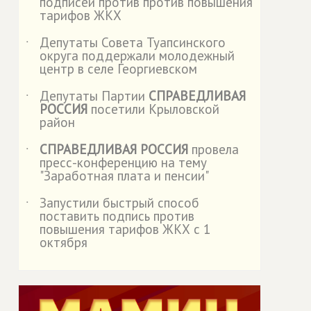
подписей против против повышения
тарифов ЖКХ
Депутаты Совета Туапсинского
˙
округа поддержали молодежный
центр в селе Георгиевском
Депутаты Партии
СПРАВЕДЛИВАЯ
˙
РОССИЯ
посетили Крыловской
район
СПРАВЕДЛИВАЯ РОССИЯ
провела
˙
пресс-конференцию на тему
"Заработная плата и пенсии"
Запустили быстрый способ
˙
поставить подпись против
повышения тарифов ЖКХ с 1
октября