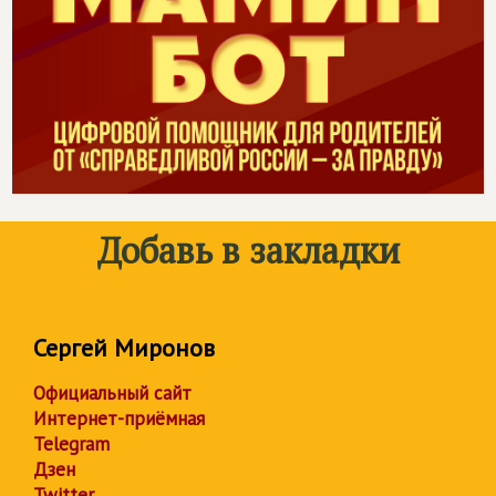
Добавь в закладки
Сергей Миронов
Официальный сайт
Интернет-приёмная
Telegram
Дзен
Twitter