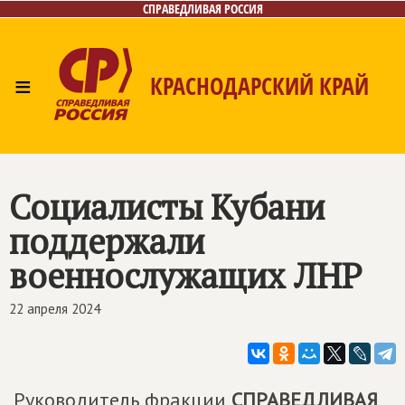
СПРАВЕДЛИВАЯ РОССИЯ
≡
КРАСНОДАРСКИЙ КРАЙ
Главная
Новости
Лица
Фото/Видео
Газета
Контакты
Социалисты Кубани
поддержали
военнослужащих ЛНР
22 апреля 2024
Руководитель фракции
СПРАВЕДЛИВАЯ