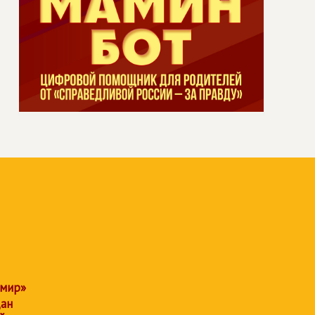
 мир»
дан