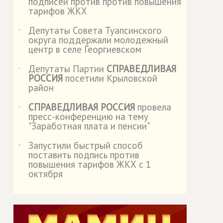
подписей против против повышения
тарифов ЖКХ
Депутаты Совета Туапсинского
˙
округа поддержали молодежный
центр в селе Георгиевском
Депутаты Партии
СПРАВЕДЛИВАЯ
˙
РОССИЯ
посетили Крыловской
район
СПРАВЕДЛИВАЯ РОССИЯ
провела
˙
пресс-конференцию на тему
"Заработная плата и пенсии"
Запустили быстрый способ
˙
поставить подпись против
повышения тарифов ЖКХ с 1
октября