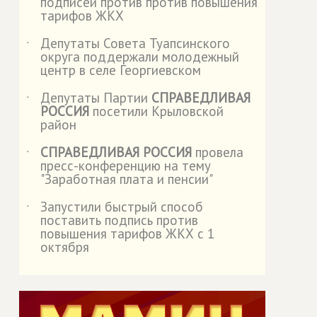
подписей против против повышения
тарифов ЖКХ
Депутаты Совета Туапсинского
˙
округа поддержали молодежный
центр в селе Георгиевском
Депутаты Партии
СПРАВЕДЛИВАЯ
˙
РОССИЯ
посетили Крыловской
район
СПРАВЕДЛИВАЯ РОССИЯ
провела
˙
пресс-конференцию на тему
"Заработная плата и пенсии"
Запустили быстрый способ
˙
поставить подпись против
повышения тарифов ЖКХ с 1
октября