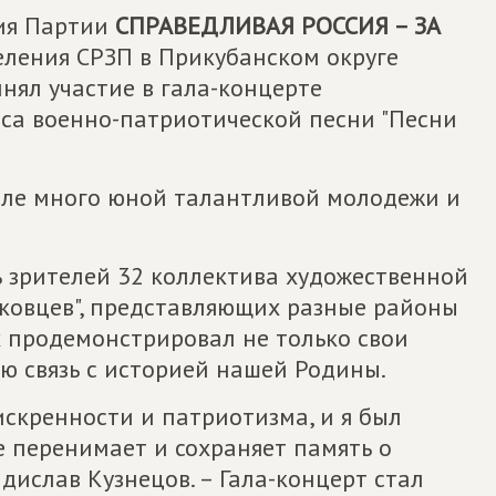
ния Партии
СПРАВЕДЛИВАЯ РОССИЯ – ЗА
еления СРЗП в Прикубанском округе
нял участие в гала-концерте
рса военно-патриотической песни "Песни
але много юной талантливой молодежи и
ь зрителей 32 коллектива художественной
ковцев", представляющих разные районы
х продемонстрировал не только свои
ую связь с историей нашей Родины.
искренности и патриотизма, и я был
е перенимает и сохраняет память о
дислав Кузнецов. – Гала-концерт стал