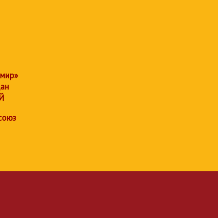
 мир»
дан
Й
союз