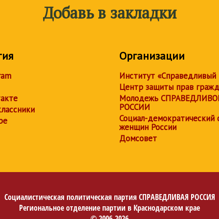
Добавь в закладки
тия
Организации
ram
Институт «Справедливый
Центр защиты прав граж
акте
Молодежь СПРАВЕДЛИВО
РОССИИ
лассники
Социал-демократический 
be
женщин России
Домсовет
Социалистическая политическая партия
СПРАВЕДЛИВАЯ РОССИЯ
Региональное отделение партии в Краснодарском крае
© 2006-2026