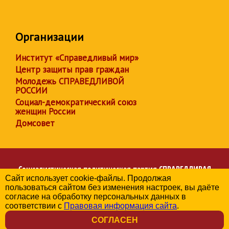
Организации
Институт «Справедливый мир»
Центр защиты прав граждан
Молодежь СПРАВЕДЛИВОЙ
РОССИИ
Социал-демократический союз
женщин России
Домсовет
Социалистическая политическая партия
СПРАВЕДЛИВАЯ
Сайт использует cookie-файлы. Продолжая
РОССИЯ
пользоваться сайтом без изменения настроек, вы даёте
Региональное отделение партии в Краснодарском крае
согласие на обработку персональных данных в
© 2006-2026
соответствии с
Правовая информация сайта
.
Политика в отношении обработки персональных данных
СОГЛАСЕН