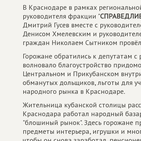
В Краснодаре в рамках регионально
руководителя фракции "
СПРАВЕДЛИВ
Дмитрий Гусев вместе с руководител
Денисом Хмелевским и руководител
граждан Николаем Сытником провёл
Горожане обратились к депутатам с
волновало благоустройство придом
Центральном и Прикубанском внутри
обманутых дольщиков, льготы для уч
народного рынка в Краснодаре.
Жительница кубанской столицы расс
Краснодара работал народный базар
"блошиный рынок". Здесь горожане 
предметы интерьера, игрушки и много
чтобы он снова заработал, пенсион