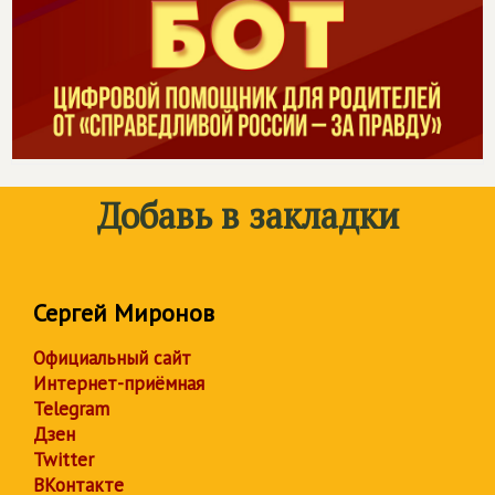
Добавь в закладки
Сергей Миронов
Официальный сайт
Интернет-приёмная
Telegram
Дзен
Twitter
ВКонтакте