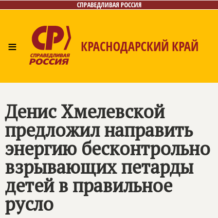
СПРАВЕДЛИВАЯ РОССИЯ
≡
КРАСНОДАРСКИЙ КРАЙ
Главная
Новости
Лица
Фото/Видео
Газета
Контакты
Денис Хмелевской
предложил направить
энергию бесконтрольно
взрывающих петарды
детей в правильное
русло