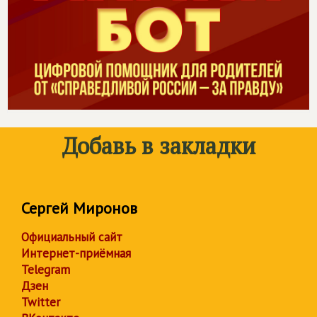
Добавь в закладки
Сергей Миронов
Официальный сайт
Интернет-приёмная
Telegram
Дзен
Twitter