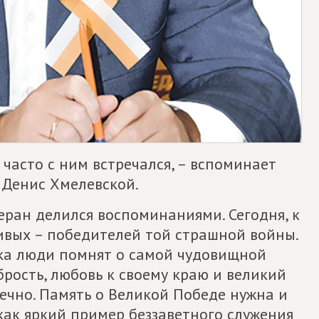
 часто с ним встречался, – вспоминает
 Денис Хмелевской.
еран делился воспоминаниями. Сегодня, к
ивых – победителей той страшной войны.
ока люди помнят о самой чудовищной
брость, любовь к своему краю и великий
вечно. Память о Великой Победе нужна и
ак яркий пример беззаветного служения