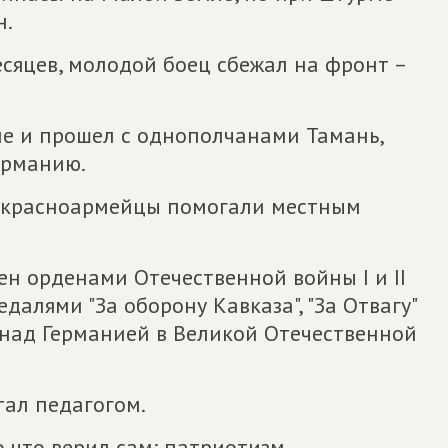
н.
есяцев, молодой боец сбежал на фронт –
не и прошел с однополчанами Тамань,
ерманию.
е красноармейцы помогали местным
н орденами Отечественной войны I и II
далями "За оборону Кавказа", "За Отвагу"
у над Германией в Великой Отечественной
ал педагогом.
 что верил сам: патриотизм,