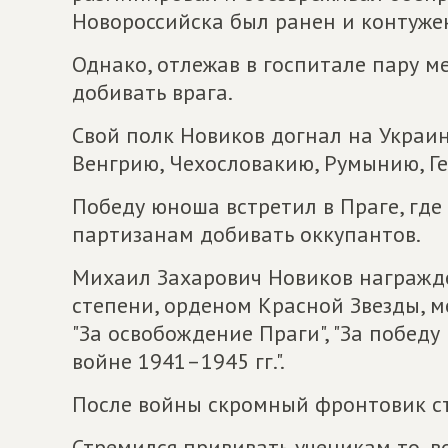
Новороссийска был ранен и контуже
Однако, отлежав в госпитале пару м
добивать врага.
Свой полк Новиков догнал на Украи
Венгрию, Чехословакию, Румынию, Г
Победу юноша встретил в Праге, гд
партизанам добивать оккупантов.
Михаил Захарович Новиков награжде
степени, орденом Красной Звезды, ме
"За освобождение Праги", "За побед
войне 1941–1945 гг.".
После войны скромный фронтовик ст
Стремился прививать ученикам то, во