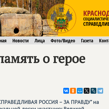
КРАСНО
СОЦИАЛИСТИЧЕ
СПРАВЕДЛИ
ная
Новости
Лица
Фото/Видео
Газета
Конт
память о герое
СПРАВЕДЛИВАЯ РОССИЯ – ЗА ПРАВДУ
" на
иальной доски участнику Великой