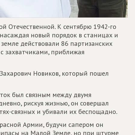
й Отечественной. К сентябрю 1942-го
 насаждая новый порядок в станицах и
 земле действовали 86 партизанских
 с захватчиками, приближая
Захарович Новиков, который пошел
ок был связным между двумя
невно, рискуя жизнью, он совершал
тях-связных и убивали их беспощадно.
Красной Армии, будучи сапером он
ипасы на Малой Земле, но при штурме