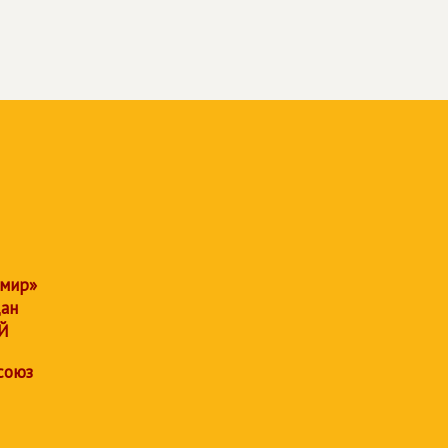
 мир»
дан
Й
союз