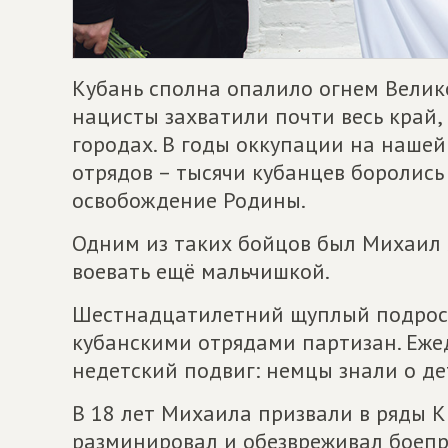
Кубань сполна опалило огнем Велико
нацисты захватили почти весь край,
городах. В годы оккупации на нашей
отрядов – тысячи кубанцев боролись
освобождение Родины.
Одним из таких бойцов был Михаил 
воевать ещё мальчишкой.
Шестнадцатилетний щуплый подрост
кубанскими отрядами партизан. Ежед
недетский подвиг: немцы знали о де
В 18 лет Михаила призвали в ряды 
разминировал и обезвреживал боепр