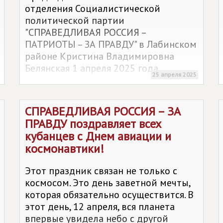
отделения Социалистической
политической партии
"СПРАВЕДЛИВАЯ РОССИЯ –
ПАТРИОТЫ – ЗА ПРАВДУ" в Лабинском
районе Кристина Владимировна
Белянская 1 апреля 2025 года
25 апреля 2025
совместно с активистами и
сторонниками партии организовали
гражданско – патриотическую акцию
СПРАВЕДЛИВАЯ РОССИЯ – ЗА
"Дорогами Славы". Данное
ПРАВДУ
поздравляет всех
мероприятие прошло в рамках
кубанцев с Днем авиации и
двухмесячника по благоустройству
космонавтики!
территории Лабинского городского
поселения.
Этот праздник связан не только с
космосом. Это день заветной мечты,
которая обязательно осуществится. В
этот день, 12 апреля, вся планета
впервые увидела небо с другой