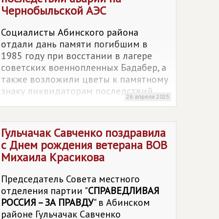
Чернобыльской АЭС
Социалисты Абинского района
отдали дань памяти погибшим в
1985 году при восстании в лагере
советских военнопленных Бадабер, а
также возложили цветы к памятному
знаку ликвидаторам последствий
26 апреля 2025
аварии на Чернобыльской АЭС.
Гульчачак Савченко поздравила
с Днем рождения ветерана ВОВ
Михаила Красикова
Председатель Совета местного
отделения партии "
СПРАВЕДЛИВАЯ
РОССИЯ – ЗА ПРАВДУ
" в Абинском
районе Гульчачак Савченко