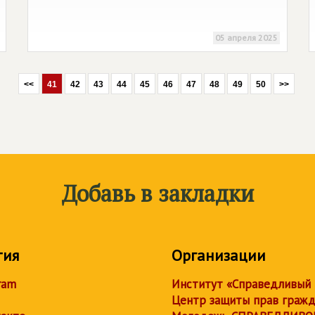
05 апреля 2025
<<
41
42
43
44
45
46
47
48
49
50
>>
Добавь в закладки
тия
Организации
ram
Институт «Справедливый
Центр защиты прав граж