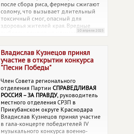
после сбора риса, фермеры сжигают
солому, что вызывает длительный
токсичный смог, опасный для
здоровья жителей края. Вредные
10 апреля 2025
выбросы влияют на климат,
ухудшают качество почвы, а также
могут содержать остатки
Владислав Кузнецов принял
пестицидов.
участие в открытии конкурса
"Песни Победы"
Член Совета регионального
отделения Партии
СПРАВЕДЛИВАЯ
РОССИЯ – ЗА ПРАВДУ
, руководитель
местного отделения СРЗП в
Прикубанском округе Краснодара
Владислав Кузнецов принял участие
в гала-концерте победителей IV
музыкального конкурса военно-